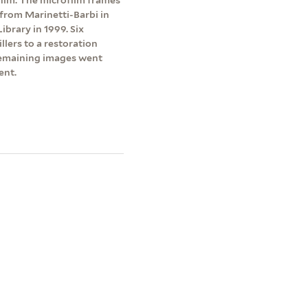
 from Marinetti-Barbi in
brary in 1999. Six
lers to a restoration
emaining images went
ent.