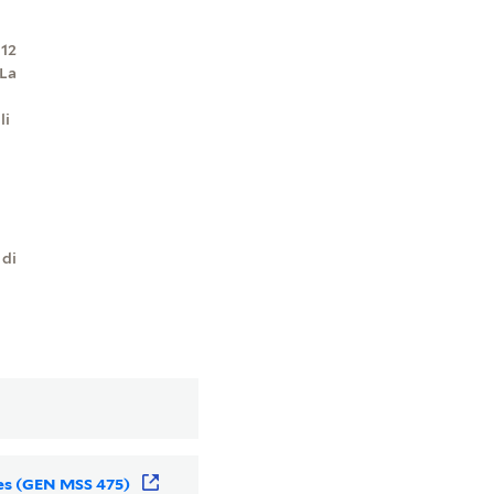
 12
 La
li
i
 di
des (GEN MSS 475)