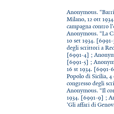
Anonymous. “Barrier
Milano, 12 ott 1934.
campagna contro l'e
Anonymous. “La Cam
10 set 1934. [6991-
degli scrittori a Re
[6991-4] ; Anonymou
[6991-5] ; Anonymou
16 st 1934. [6991-6
Popolo di Sicilia, 
congresso degli scr
Anonymous. “Il con
1934. [6991-9] ; A
'Gli affari di Genov