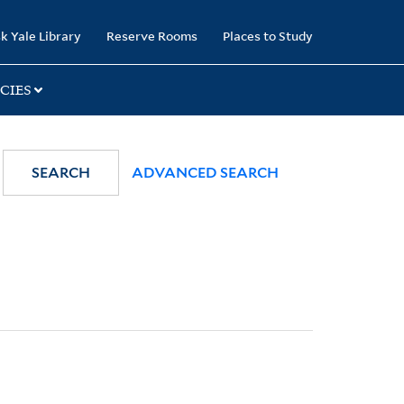
k Yale Library
Reserve Rooms
Places to Study
CIES
SEARCH
ADVANCED SEARCH