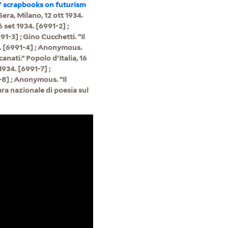
" scrapbooks on futurism
era, Milano, 12 ott 1934.
6 set 1934. [6991-2] ;
1-3] ; Gino Cucchetti. “Il
34. [6991-4] ; Anonymous.
canati.” Popolo d'Italia, 16
1934. [6991-7] ;
-8] ; Anonymous. “Il
ra nazionale di poesia sul