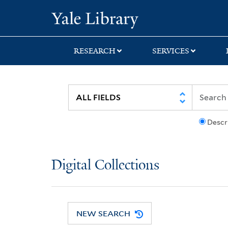
Skip
Skip
Yale University Lib
to
to
search
main
content
RESEARCH
SERVICES
Descr
Digital Collections
NEW SEARCH