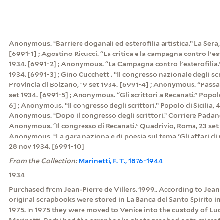
Anonymous. “Barriere doganali ed esterofilia artistica.” La Sera,
[6991-1] ; Agostino Ricucci. “La critica e la campagna contro l'este
1934. [6991-2] ; Anonymous. “La Campagna contro l'esterofilia.” 
1934. [6991-3] ; Gino Cucchetti. “Il congresso nazionale degli scr
Provincia di Bolzano, 19 set 1934. [6991-4] ; Anonymous. “Passagi
set 1934. [6991-5] ; Anonymous. “Gli scrittori a Recanati.” Popolo 
6] ; Anonymous. “Il congresso degli scrittori.” Popolo di Sicilia, 4
Anonymous. “Dopo il congresso degli scrittori.” Corriere Padano,
Anonymous. “Il congresso di Recanati.” Quadrivio, Roma, 23 set 
Anonymous. “La gara nazionale di poesia sul tema 'Gli affari di G
28 nov 1934. [6991-10]
From the Collection:
Marinetti, F. T., 1876-1944
1934
Purchased from Jean-Pierre de Villers, 1999., According to Jean-
original scrapbooks were stored in La Banca del Santo Spirito
1975. In 1975 they were moved to Venice into the custody of Luc
Marinetti-Barbi had the scrapbooks photographed onto microf