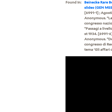
Found In:
Beinecke Rare B
slides (GEN MSS
[6991-1] ; Agosti
Anonymous. “La C
congresso nazion
“Passagi a livell
st 1934. [6991-6]
Anonymous. “Dopo
congresso di Rec
tema 'Gli affari 