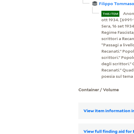
Filippo Tommaso 
Anony
THIS ITEM
ott 1934. [6991-1
Sera, 16 set 193
Regime Fascista,
scrittori a Reca
“Passagi a livell
Recanati.” Popol
scrittori.” Popo
degli scrittori.
Recanati.” Quadr
poesia sul tema 
Container / Volume
View item information in
View full finding aid fo