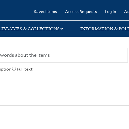
rary
Saved Items
Access Requests
Log in
As
LIBRARIES & COLLECTIONS
INFORMATION & POLI
iption
Full text