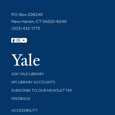
Contact Information
P.O. Box 208240
New Haven, CT 06520-8240
(203) 432-1775
Follow Yale Library
Yale Univer
Library Services
ASK YALE LIBRARY
Get research help and support
MY LIBRARY ACCOUNTS
SUBSCRIBE TO OUR NEWSLETTER
Stay updated with library news and events
FEEDBACK
Library Information
ACCESSIBILITY