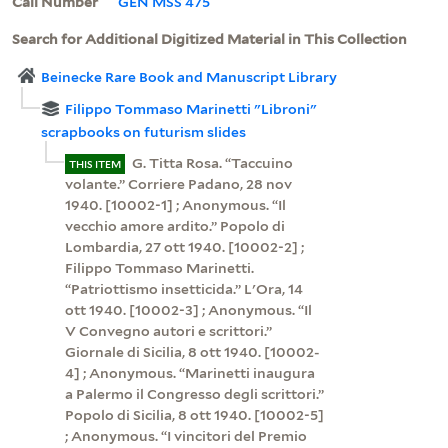
Call Number
GEN MSS 475
Search for Additional Digitized Material in This Collection
Beinecke Rare Book and Manuscript Library
Filippo Tommaso Marinetti "Libroni"
scrapbooks on futurism slides
G. Titta Rosa. “Taccuino
THIS ITEM
volante.” Corriere Padano, 28 nov
1940. [10002-1] ; Anonymous. “Il
vecchio amore ardito.” Popolo di
Lombardia, 27 ott 1940. [10002-2] ;
Filippo Tommaso Marinetti.
“Patriottismo insetticida.” L'Ora, 14
ott 1940. [10002-3] ; Anonymous. “Il
V Convegno autori e scrittori.”
Giornale di Sicilia, 8 ott 1940. [10002-
4] ; Anonymous. “Marinetti inaugura
a Palermo il Congresso degli scrittori.”
Popolo di Sicilia, 8 ott 1940. [10002-5]
; Anonymous. “I vincitori del Premio