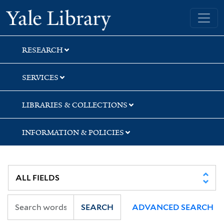
Skip
Skip
Yale University Library
to
to
search
main
content
RESEARCH
SERVICES
LIBRARIES & COLLECTIONS
INFORMATION & POLICIES
SEARCH
ADVANCED SEARCH