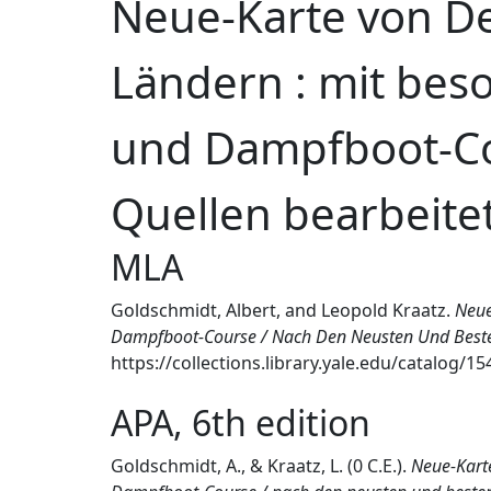
Neue-Karte von D
Ländern : mit bes
und Dampfboot-Co
Quellen bearbeite
MLA
Goldschmidt, Albert, and Leopold Kraatz.
Neue
Dampfboot-Course / Nach Den Neusten Und Besten
https://collections.library.yale.edu/catalog/1
APA, 6th edition
Goldschmidt, A., & Kraatz, L. (0 C.E.).
Neue-Kart