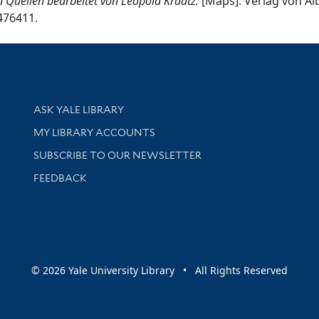
Quellen bearbeitet von Leopold Kraatz.
[Maps]. Verlag von Al
5476411.
Library Services
ASK YALE LIBRARY
Get research help and support
MY LIBRARY ACCOUNTS
SUBSCRIBE TO OUR NEWSLETTER
Stay updated with library news and events
FEEDBACK
sity
© 2026 Yale University Library • All Rights Reserved