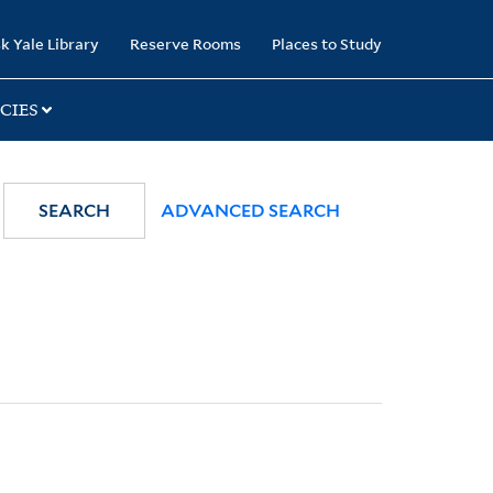
k Yale Library
Reserve Rooms
Places to Study
CIES
SEARCH
ADVANCED SEARCH