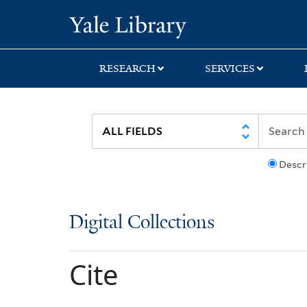
Skip
Skip
Yale University Lib
to
to
search
main
content
RESEARCH
SERVICES
Descr
Digital Collections
Cite