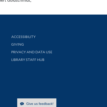
bert Goldschmidt,
Library Information
ACCESSIBILITY
GIVING
PRIVACY AND DATA USE
LIBRARY STAFF HUB
Give us feedback!