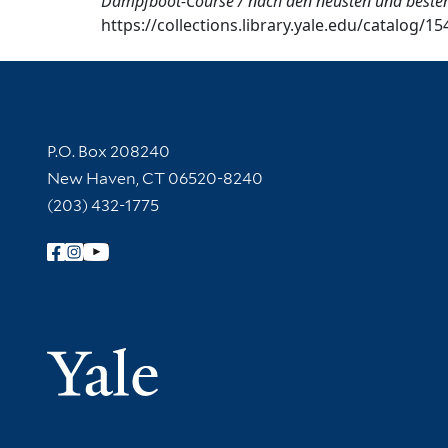
Dampfboot-Course / nach den neusten und besten 
https://collections.library.yale.edu/catalog/1
Contact Information
P.O. Box 208240
New Haven, CT 06520-8240
(203) 432-1775
Follow Yale Library
Yale Univer