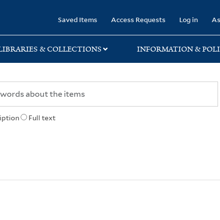
rary
Saved Items
Access Requests
Log in
As
LIBRARIES & COLLECTIONS
INFORMATION & POLI
iption
Full text