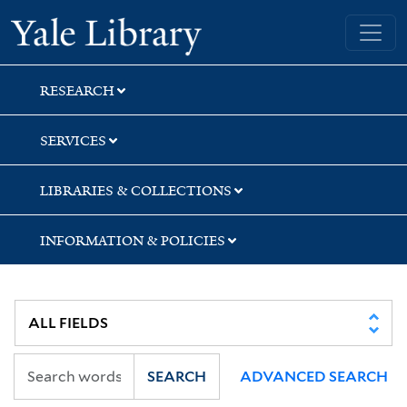
Skip
Skip
Yale University Library
to
to
search
main
content
RESEARCH
SERVICES
LIBRARIES & COLLECTIONS
INFORMATION & POLICIES
SEARCH
ADVANCED SEARCH