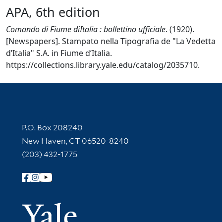
APA, 6th edition
Comando di Fiume diItalia : bollettino ufficiale
. (1920).
[Newspapers]. Stampato nella Tipografia de "La Vedetta
d’Italia" S.A. in Fiume d’Italia.
https://collections.library.yale.edu/catalog/2035710.
Contact Information
P.O. Box 208240
New Haven, CT 06520-8240
(203) 432-1775
Follow Yale Library
Yale Univer