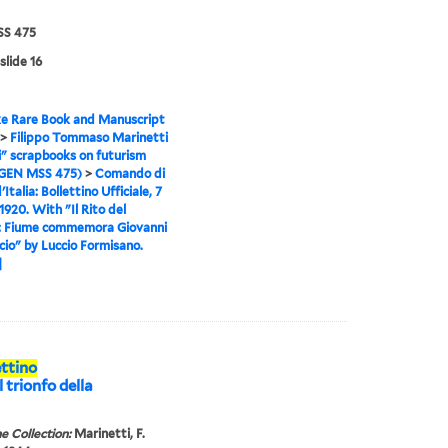
S 475
slide 16
e Rare Book and Manuscript
>
Filippo Tommaso Marinetti
i" scrapbooks on futurism
(GEN MSS 475)
>
Comando di
Italia: Bollettino Ufficiale, 7
1920. With "Il Rito del
: Fiume commemora Giovanni
io" by Luccio Formisano.
]
ettino
l trionfo della
e Collection:
Marinetti, F.