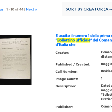
ous
|
1
-
10
of
44
|
Next »
SORT
BY CREATOR (A --
E uscito il numero 1 della prima 
"
Bollettino
ufficiale
" del Coman
d’Italia che
Creator:
Comando
di sta
Published / Created:
maggio
Call Number:
BrSides
Image Count:
1
Description:
Dated a
maggio 
"Bollett
Grazian
Publisher:
Comando