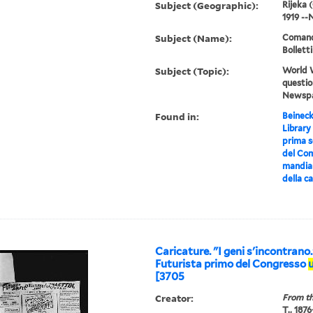
Subject (Geographic):
Rijeka 
1919 -
Subject (Name):
Comando
Bolletti
Subject (Topic):
World W
questio
Newsp
Found in:
Beineck
Library
prima se
del Com
mandiam
della c
Caricature. "I geni s'incontrano
Futurista primo del Congresso
u
[3705
Creator:
From th
T., 187