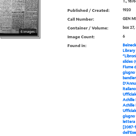
T., 187
Published / Created:
1920
Call Number:
GEN MS
Container / Volume:
box 27, 
6 images
Image Count:
6
Found in:
Beineck
Library
"Libron
slides 
Fiume d'
giugno 
bandier
D'Annun
italiano
Ufficial
Achille
Achille 
Ufficial
giugno 
lettera
[2087-
dell'Ese