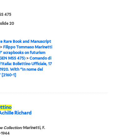
S 475
 slide 20
e Rare Book and Manuscript
>
Filippo Tommaso Marinetti
i" scrapbooks on futurism
(GEN MSS 475)
>
Comando di
Italia: Bollettino Ufficiale, 17
1920. With "In nome del
" [2160-1]
ettino
Achille Richard
e Collection:
Marinetti, F.
6-1944