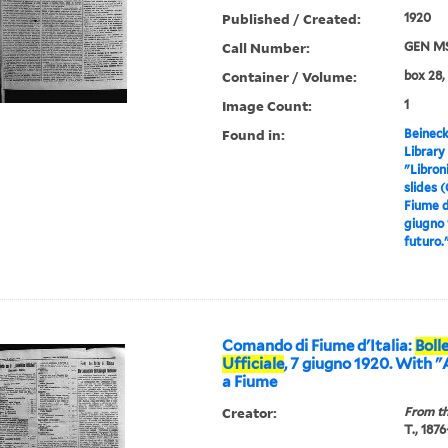
Published / Created:
1920
Call Number:
GEN MS
Container / Volume:
box 28,
Image Count:
1
Found in:
Beineck
Library
"Libron
slides 
Fiume d'
giugno 
futuro.
Comando di Fiume d'Italia:
Boll
Ufficiale
, 7 giugno 1920. With "
a Fiume
Creator:
From th
T., 187