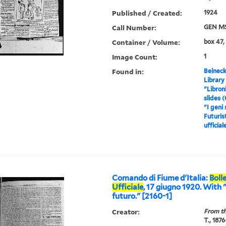
Published / Created:
1924
Call Number:
GEN MS
Container / Volume:
box 47,
Image Count:
1
Found in:
Beineck
Library
"Libron
slides 
"I geni 
Futuris
ufficial
Comando di Fiume d'Italia:
Boll
Ufficiale
, 17 giugno 1920. With 
futuro." [2160-1]
Creator:
From th
T., 187