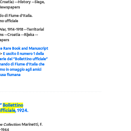
(Croatia) --History --Siege,
-Newspapers
 di Fiume d’Italia.
no ufficiale
ar, 1914-1918 --Territorial
ns --Croatia --Rijeka --
apers
e Rare Book and Manuscript
>
E uscito il numero 1 della
rie del "Bollettino ufficiale"
ando di Fiume d’Italia che
o in omaggio agli amici
ausa fiumana
."
Bollettino
fficiale
, 1924.
e Collection:
Marinetti, F.
6-1944