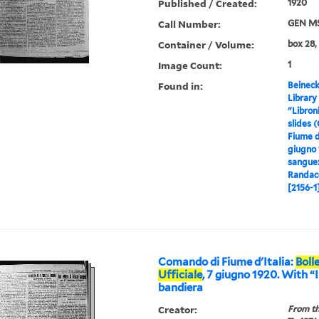
Published / Created:
1920
Call Number:
GEN MS
Container / Volume:
box 28, 
Image Count:
1
Found in:
Beineck
Library
"Libron
slides 
Fiume d'
giugno 
sangue
Randacc
[2156-1
Comando di Fiume d'Italia:
Boll
Ufficiale
, 7 giugno 1920. With “I
bandiera
Creator:
From th