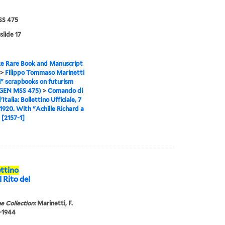
S 475
slide 17
e Rare Book and Manuscript
>
Filippo Tommaso Marinetti
i" scrapbooks on futurism
(GEN MSS 475)
>
Comando di
Italia: Bollettino Ufficiale, 7
1920. With "Achille Richard a
 [2157-1]
ettino
l Rito del
e Collection:
Marinetti, F.
6-1944