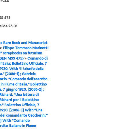
6-1944
S 475
slide 26-31
e Rare Book and Manuscript
>
Filippo Tommaso Marinetti
i" scrapbooks on futurism
(GEN MSS 475)
>
Comando di
Italia: Bollettino Ufficiale, 7
1920. With “Il trionfo della
a.” [2086-1] ; Gabriele
zio. “Comando dell'esercito
 in Fiume d'Italia.” Bollettino
e, 7 giugno 1920. [2086-2] ;
 Richard. “Una lettera di
Richard per il Bollettino
e.” Bollettino Ufficiale, 7
1920. [2086-3] With “Una
 del comandante Ceccherini.”
1] With "Comando
rcito Italiano in Fiume