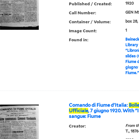
Published / Created:
1920
Call Number:
GEN MS
Container / Volume:
box 28, 
Image Count:
1
Found in:
Beineck
Library
"Libron
slides 
Fiume d'
giugno 
Fiume."
Comando di Fiume d'Italia:
Boll
Ufficiale
, 7 giugno 1920. With "I
sangue: Fiume
Creator:
From th
T., 187