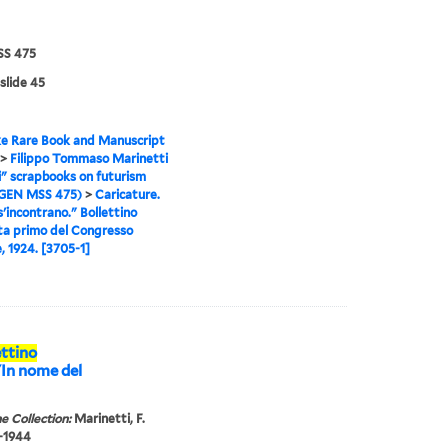
S 475
 slide 45
e Rare Book and Manuscript
>
Filippo Tommaso Marinetti
i" scrapbooks on futurism
(GEN MSS 475)
>
Caricature.
s'incontrano." Bollettino
ta primo del Congresso
e, 1924. [3705-1]
ettino
"In nome del
e Collection:
Marinetti, F.
6-1944