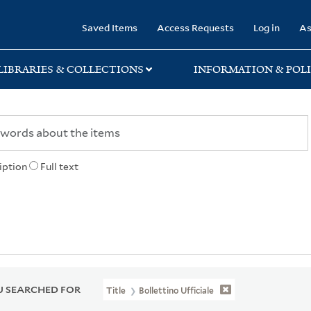
rary
Saved Items
Access Requests
Log in
As
LIBRARIES & COLLECTIONS
INFORMATION & POLI
iption
Full text
 SEARCHED FOR
Title
Bollettino Ufficiale