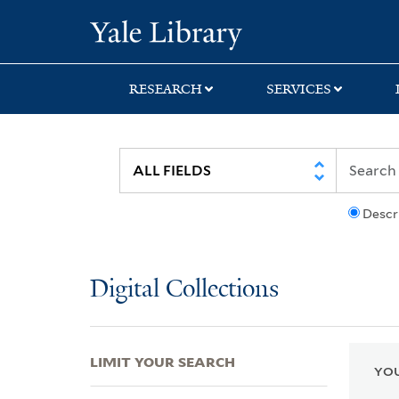
Skip
Skip
Skip
Yale University Lib
to
to
to
search
main
first
content
result
RESEARCH
SERVICES
Descr
Digital Collections
LIMIT YOUR SEARCH
YOU