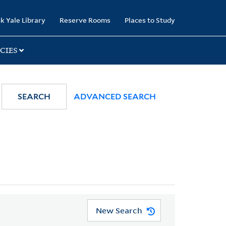
k Yale Library
Reserve Rooms
Places to Study
CIES
SEARCH
ADVANCED SEARCH
New Search