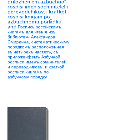
prilozhenīem azbuchnoĭ
rospisi imen sochiniteleĭ i
perevodchikov, i kratkoĭ
rospisi knigam po
azbuchnomu pori︠a︡dku
and Роспись россiйскимъ
книгамъ для чтенiя изъ
библiотеки Александра
Смирдина, систематическимъ
порядкомъ расположенная :
въ четырехъ частяхъ, съ
приложенфемъ Азбучной
росписи именъ сочинителей
и переводчиковъ, и краткой
росписи книгамъ по
азбучному порядку