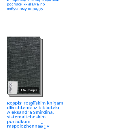
росписи книгамъ по
азбучному порядку
134 images
Rospisʹ rossīĭskim knigam
dli︠a︡ chtenīi︠a︡ iz biblīoteki
Aleksandra Smirdina,
sistematicheskim
pori︠a︡dkom
raspolozhennai︠a︡ : v