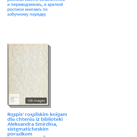
и переводчиковъ, и краткой
росписи книгамъ по
азбучному порядку
168 images
Rospisʹ rossīĭskim knigam
dli︠a︡ chtenīi︠a︡ iz biblīoteki
Aleksandra Smirdina,
sistematicheskim
pori︠a︡dkom