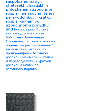
raspolozhennai︠a︡ : v
chetyrekh chasti︠a︡kh, s
prilozhenīem azbuchnoĭ
rospisi imen sochiniteleĭ i
perevodchikov, i kratkoĭ
rospisi knigam po
azbuchnomu pori︠a︡dku
and Роспись россiйскимъ
книгамъ для чтенiя изъ
библiотеки Александра
Смирдина, систематическимъ
порядкомъ расположенная :
въ четырехъ частяхъ, съ
приложенфемъ Азбучной
росписи именъ сочинителей
и переводчиковъ, и краткой
росписи книгамъ по
азбучному порядку