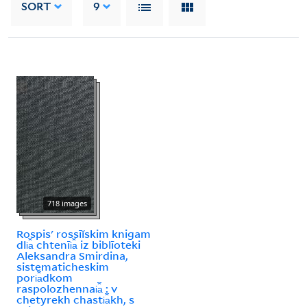
SORT
9
718 images
Rospisʹ rossīĭskim knigam
dli︠a︡ chtenīi︠a︡ iz biblīoteki
Aleksandra Smirdina,
sistematicheskim
pori︠a︡dkom
raspolozhennai︠a︡ : v
chetyrekh chasti︠a︡kh, s