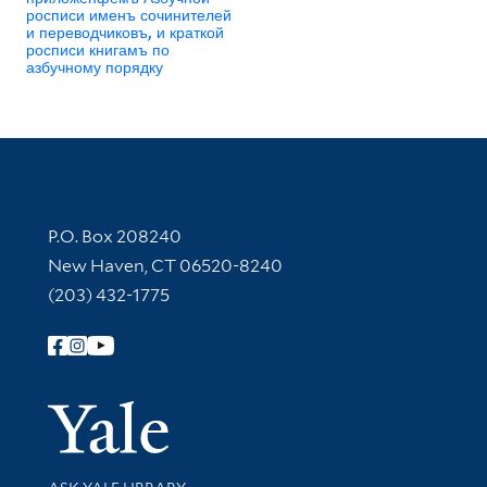
росписи именъ сочинителей
и переводчиковъ, и краткой
росписи книгамъ по
азбучному порядку
Contact Information
P.O. Box 208240
New Haven, CT 06520-8240
(203) 432-1775
Follow Yale Library
Yale Univer
Library Services