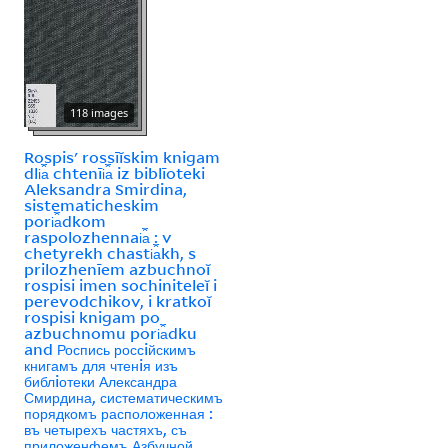
118 images
Rospisʹ rossīĭskim knigam
dli︠a︡ chtenīi︠a︡ iz biblīoteki
Aleksandra Smirdina,
sistematicheskim
pori︠a︡dkom
raspolozhennai︠a︡ : v
chetyrekh chasti︠a︡kh, s
prilozhenīem azbuchnoĭ
rospisi imen sochiniteleĭ i
perevodchikov, i kratkoĭ
rospisi knigam po
azbuchnomu pori︠a︡dku
and Роспись россiйскимъ
книгамъ для чтенiя изъ
библiотеки Александра
Смирдина, систематическимъ
порядкомъ расположенная :
въ четырехъ частяхъ, съ
приложенфемъ Азбучной