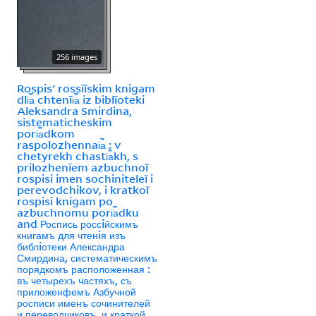
256 images
Rospisʹ rossīĭskim knigam
dli︠a︡ chtenīi︠a︡ iz biblīoteki
Aleksandra Smirdina,
sistematicheskim
pori︠a︡dkom
raspolozhennai︠a︡ : v
chetyrekh chasti︠a︡kh, s
prilozhenīem azbuchnoĭ
rospisi imen sochiniteleĭ i
perevodchikov, i kratkoĭ
rospisi knigam po
azbuchnomu pori︠a︡dku
and Роспись россiйскимъ
книгамъ для чтенiя изъ
библiотеки Александра
Смирдина, систематическимъ
порядкомъ расположенная :
въ четырехъ частяхъ, съ
приложенфемъ Азбучной
росписи именъ сочинителей
и переводчиковъ, и краткой