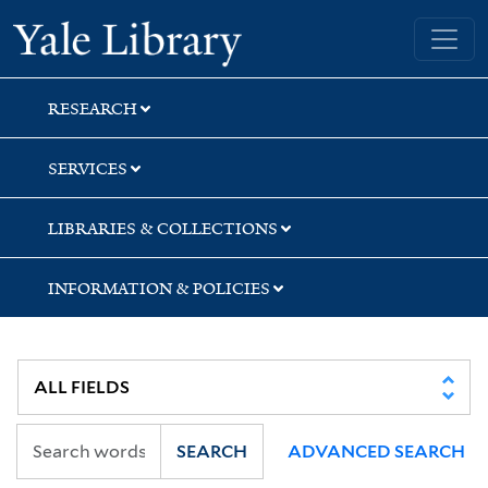
Skip
Skip
Skip
Yale University Library
to
to
to
search
main
first
content
result
RESEARCH
SERVICES
LIBRARIES & COLLECTIONS
INFORMATION & POLICIES
SEARCH
ADVANCED SEARCH