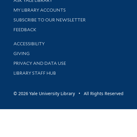
ASK YALE LIBRARY
Get research help and support
MY LIBRARY ACCOUNTS
SUBSCRIBE TO OUR NEWSLETTER
Stay updated with library news and events
FEEDBACK
Library Information
ACCESSIBILITY
GIVING
PRIVACY AND DATA USE
LIBRARY STAFF HUB
© 2026 Yale University Library • All Rights Reserved