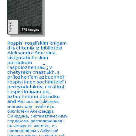
178 images
Rospisʹ rossīĭskim knigam
dli︠a︡ chtenīi︠a︡ iz biblīoteki
Aleksandra Smirdina,
sistematicheskim
pori︠a︡dkom
raspolozhennai︠a︡ : v
chetyrekh chasti︠a︡kh, s
prilozhenīem azbuchnoĭ
rospisi imen sochiniteleĭ i
perevodchikov, i kratkoĭ
rospisi knigam po
azbuchnomu pori︠a︡dku
and Роспись россiйскимъ
книгамъ для чтенiя изъ
библiотеки Александра
Смирдина, систематическимъ
порядкомъ расположенная :
въ четырехъ частяхъ, съ
приложенфемъ Азбучной
росписи именъ сочинителей