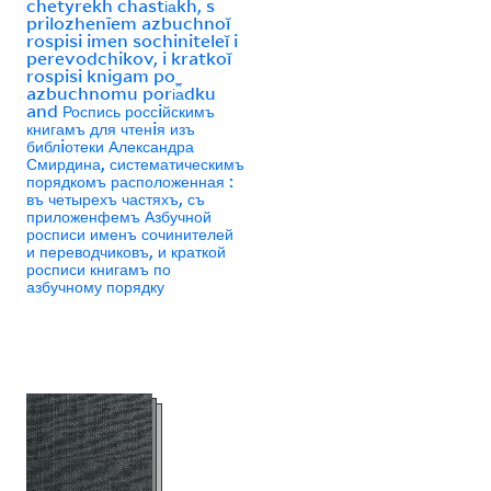
chetyrekh chasti︠a︡kh, s
prilozhenīem azbuchnoĭ
rospisi imen sochiniteleĭ i
perevodchikov, i kratkoĭ
rospisi knigam po
azbuchnomu pori︠a︡dku
and Роспись россiйскимъ
книгамъ для чтенiя изъ
библiотеки Александра
Смирдина, систематическимъ
порядкомъ расположенная :
въ четырехъ частяхъ, съ
приложенфемъ Азбучной
росписи именъ сочинителей
и переводчиковъ, и краткой
росписи книгамъ по
азбучному порядку