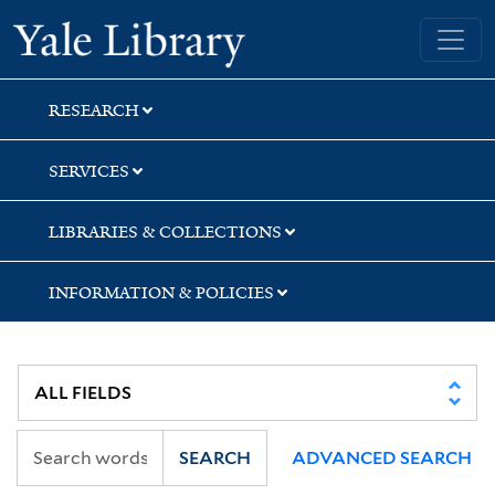
Skip
Skip
Skip
Yale University Library
to
to
to
search
main
first
content
result
RESEARCH
SERVICES
LIBRARIES & COLLECTIONS
INFORMATION & POLICIES
SEARCH
ADVANCED SEARCH