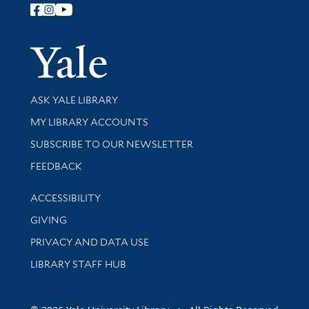
Follow Yale Library
Yale Univer
Library Services
ASK YALE LIBRARY
Get research help and support
MY LIBRARY ACCOUNTS
SUBSCRIBE TO OUR NEWSLETTER
Stay updated with library news and events
FEEDBACK
Library Information
ACCESSIBILITY
GIVING
PRIVACY AND DATA USE
LIBRARY STAFF HUB