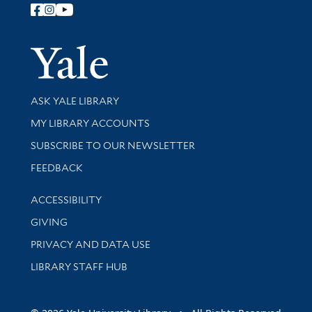
Follow Yale Library
Yale Univer
Library Services
ASK YALE LIBRARY
Get research help and support
MY LIBRARY ACCOUNTS
SUBSCRIBE TO OUR NEWSLETTER
Stay updated with library news and events
FEEDBACK
Library Information
ACCESSIBILITY
GIVING
PRIVACY AND DATA USE
LIBRARY STAFF HUB