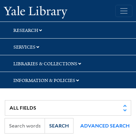
Skip
Skip
Skip
Yale University Library
to
to
to
search
main
first
content
result
RESEARCH
SERVICES
LIBRARIES & COLLECTIONS
INFORMATION & POLICIES
SEARCH
ADVANCED SEARCH