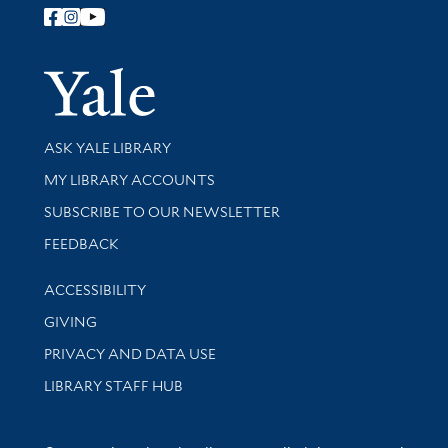
Follow Yale Library
Yale Univer
Library Services
ASK YALE LIBRARY
Get research help and support
MY LIBRARY ACCOUNTS
SUBSCRIBE TO OUR NEWSLETTER
Stay updated with library news and events
FEEDBACK
Library Information
ACCESSIBILITY
GIVING
PRIVACY AND DATA USE
LIBRARY STAFF HUB