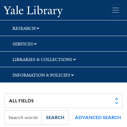
Skip
Skip
Skip
Yale University Library
to
to
to
search
main
first
content
result
RESEARCH
SERVICES
LIBRARIES & COLLECTIONS
INFORMATION & POLICIES
SEARCH
ADVANCED SEARCH