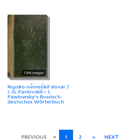
1344 images
Russko-ni︠e︡met︠s︡kīĭ slovar ́/
I. I︠A︡. Pavlovskīĭ = I.
Pawlowsky's Russisch-
deutsches Wörterbuch
«
PREVIOUS
1
2
»
NEXT