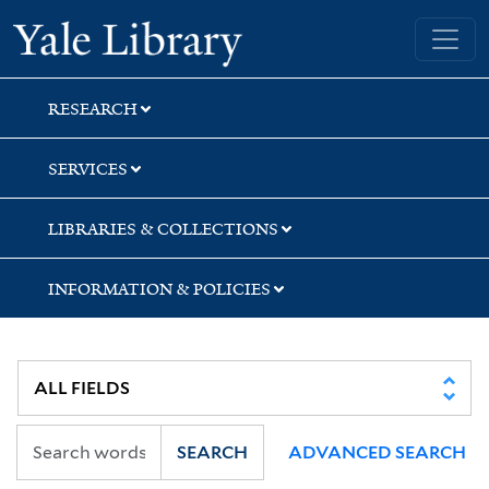
Skip
Skip
Skip
Yale University Library
to
to
to
search
main
first
content
result
RESEARCH
SERVICES
LIBRARIES & COLLECTIONS
INFORMATION & POLICIES
SEARCH
ADVANCED SEARCH