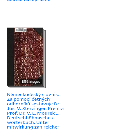
1556 images
Nĕmeckoc̆eský slovnik.
Za pomoci c̆etných
odborníků sestavuje Dr.
Jos. V. Sterzinger. Pr̆ehlíz̆í
Prof. Dr. V. E. Mourek ...
Deutschböhmisches
wörterbuch. Unter
mitwirkung zahlreicher