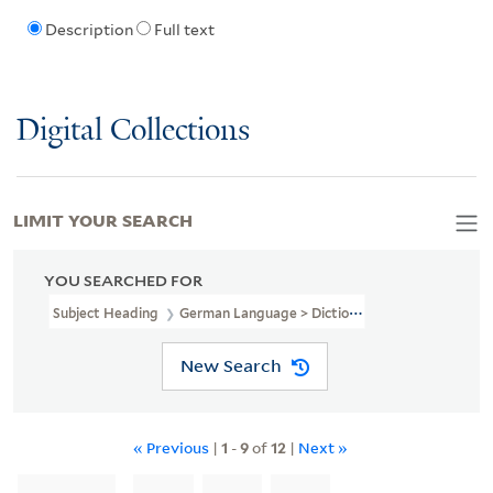
Description
Full text
Digital Collections
LIMIT YOUR SEARCH
YOU SEARCHED FOR
Subject Heading
German Language > Dictionaries
New Search
« Previous
|
1
-
9
of
12
|
Next »