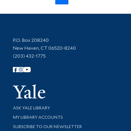
Contact Information
P.O. Box 208240
New Haven, CT 06520-8240
(203) 432-1775
Follow Yale Library
Yale Univer
Library Services
ASK YALE LIBRARY
Get research help and support
MY LIBRARY ACCOUNTS
SUBSCRIBE TO OUR NEWSLETTER