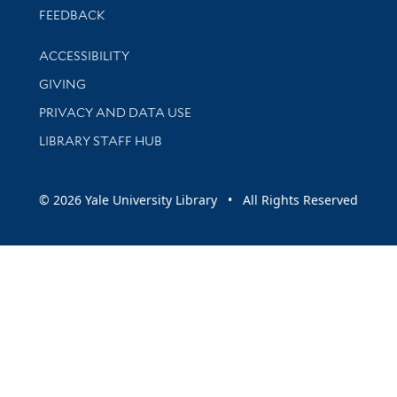
Stay updated with library news and events
FEEDBACK
Library Information
ACCESSIBILITY
GIVING
PRIVACY AND DATA USE
LIBRARY STAFF HUB
© 2026 Yale University Library • All Rights Reserved