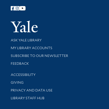
Follow Yale Library
Yale Univer
Library Services
ASK YALE LIBRARY
Get research help and support
MY LIBRARY ACCOUNTS
SUBSCRIBE TO OUR NEWSLETTER
Stay updated with library news and events
FEEDBACK
Library Information
ACCESSIBILITY
GIVING
PRIVACY AND DATA USE
LIBRARY STAFF HUB