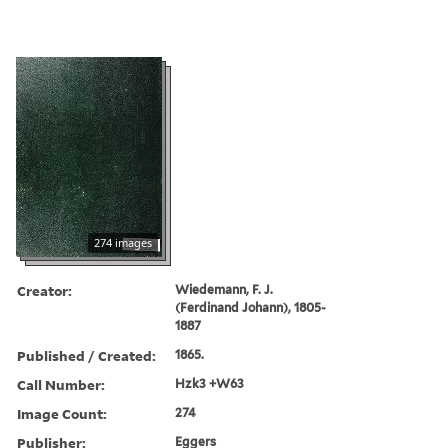
274 images
Creator:
Wiedemann, F. J.
(Ferdinand Johann), 1805-
1887
Published / Created:
1865.
Call Number:
Hzk3 +W63
Image Count:
274
Publisher:
Eggers