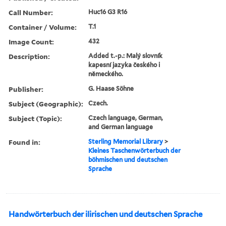
Call Number:
Huc16 G3 R16
Container / Volume:
T.1
Image Count:
432
Description:
Added t.-p.: Malý slovník
kapesní jazyka českého i
německého.
Publisher:
G. Haase Söhne
Subject (Geographic):
Czech.
Subject (Topic):
Czech language, German,
and German language
Found in:
Sterling Memorial Library
>
Kleines Taschenwörterbuch der
böhmischen und deutschen
Sprache
Handwörterbuch der ilirischen und deutschen Sprache