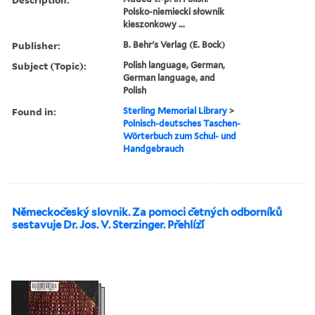
Polsko-niemiecki słownik
kieszonkowy ...
Publisher:
B. Behr's Verlag (E. Bock)
Subject (Topic):
Polish language, German,
German language, and
Polish
Found in:
Sterling Memorial Library
>
Polnisch-deutsches Taschen-
Wörterbuch zum Schul- und
Handgebrauch
Nĕmeckoc̆eský slovnik. Za pomoci c̆etných odborníků
sestavuje Dr. Jos. V. Sterzinger. Pr̆ehlíz̆í