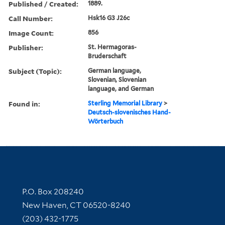
Published / Created:
1889.
Call Number:
Hsk16 G3 J26c
Image Count:
856
Publisher:
St. Hermagoras-
Bruderschaft
Subject (Topic):
German language,
Slovenian, Slovenian
language, and German
Found in:
Sterling Memorial Library
>
Deutsch-slovenisches Hand-
Wörterbuch
Contact Information
P.O. Box 208240
New Haven, CT 06520-8240
(203) 432-1775