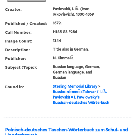
Creator:
Pavlovskīĭ, I. I︠A︡. (Ivan
I︠A︡kovlevich), 1800-1869
Published / Created:
1879.
Call Number:
Ht35 G3 P28d
Image Count:
1344
Description:
Title also in German.
Publisher:
N. Kimmeli︠a︡
Subject (Topic):
Russian language, German,
German language, and
Russian
Found in:
Sterling Memorial Library
>
Russko-ni︠e︡met︠s︡kīĭ slovar ́/ I. I︠A︡.
Pavlovskīĭ = I. Pawlowsky's
Russisch-deutsches Wörterbuch
Polnisch-deutsches Taschen-Wörterbuch zum Schul- und