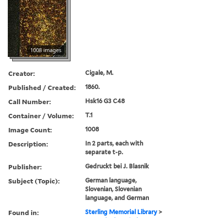
1008 images
Creator:
Cigale, M.
Published / Created:
1860.
Call Number:
Hsk16 G3 C48
Container / Volume:
T.1
Image Count:
1008
Description:
In 2 parts, each with
separate t-p.
Publisher:
Gedruckt bei J. Blasnik
Subject (Topic):
German language,
Slovenian, Slovenian
language, and German
Found in:
Sterling Memorial Library
>