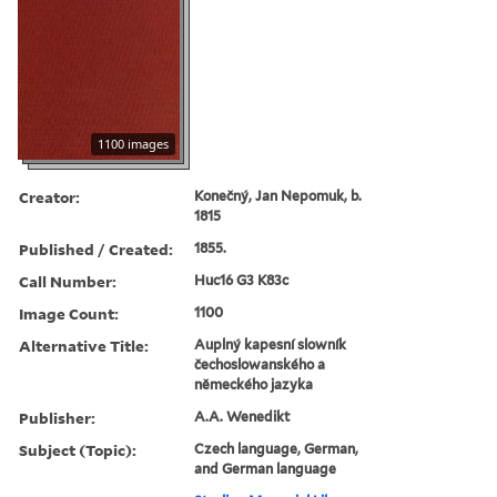
1100 images
Creator:
Konečný, Jan Nepomuk, b.
1815
Published / Created:
1855.
Call Number:
Huc16 G3 K83c
Image Count:
1100
Alternative Title:
Auplný kapesní slowník
čechoslowanského a
německého jazyka
Publisher:
A.A. Wenedikt
Subject (Topic):
Czech language, German,
and German language