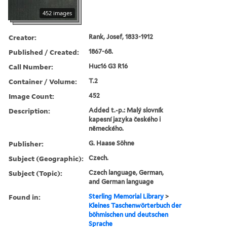
452 images
Creator:
Rank, Josef, 1833-1912
Published / Created:
1867-68.
Call Number:
Huc16 G3 R16
Container / Volume:
T.2
Image Count:
452
Description:
Added t.-p.: Malý slovník
kapesní jazyka českého i
německého.
Publisher:
G. Haase Söhne
Subject (Geographic):
Czech.
Subject (Topic):
Czech language, German,
and German language
Found in:
Sterling Memorial Library
>
Kleines Taschenwörterbuch der
böhmischen und deutschen
Sprache