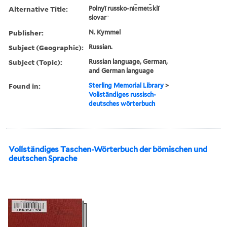
Alternative Title:
Polnyĭ russko-ni︠e︡met︠s︡kiĭ
slovar ̓
Publisher:
N. Kymmel
Subject (Geographic):
Russian.
Subject (Topic):
Russian language, German,
and German language
Found in:
Sterling Memorial Library
>
Vollständiges russisch-
deutsches wörterbuch
Vollständiges Taschen-Wörterbuch der bömischen und
deutschen Sprache