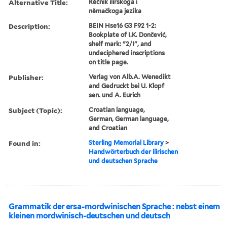
Alternative Title:
Rěčnik ilirskoga i
němačkoga jezika
Description:
BEIN Hse16 G3 F92 1-2:
Bookplate of I.K. Dončević,
shelf mark: "2/I", and
undeciphered inscriptions
on title page.
Publisher:
Verlag von Alb.A. Wenedikt
and Gedruckt bei U. Klopf
sen. und A. Eurich
Subject (Topic):
Croatian language,
German, German language,
and Croatian
Found in:
Sterling Memorial Library
>
Handwörterbuch der ilirischen
und deutschen Sprache
Grammatik der ersa-mordwinischen Sprache : nebst einem
kleinen mordwinisch-deutschen und deutsch