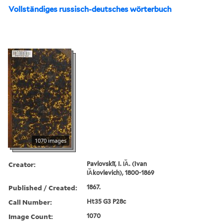
Vollständiges russisch-deutsches wörterbuch
1070 images
Creator:
Pavlovskīĭ, I. I︠A︡. (Ivan
I︠A︡kovlevich), 1800-1869
Published / Created:
1867.
Call Number:
Ht35 G3 P28c
Image Count:
1070