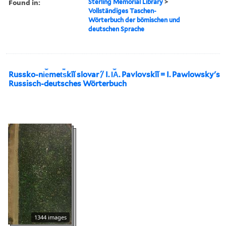
Found in:
Sterling Memorial Library
>
Vollständiges Taschen-
Wörterbuch der bömischen und
deutschen Sprache
Russko-ni︠e︡met︠s︡kīĭ slovar ́/ I. I︠A︡. Pavlovskīĭ = I. Pawlowsky's
Russisch-deutsches Wörterbuch
1344 images