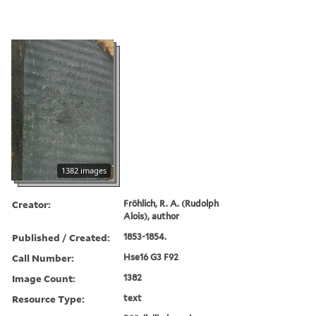
1382 images
Creator:
Fröhlich, R. A. (Rudolph
Alois), author
Published / Created:
1853-1854.
Call Number:
Hse16 G3 F92
Image Count:
1382
Resource Type:
text