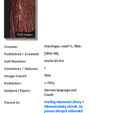
1556 images
Creator:
Sterzinger, Josef V., 1866-
Published / Created:
[1894-98].
Call Number:
Huc16 G3 St4
Container / Volume:
1
Image Count:
1556
Publisher:
J. Otty
Subject (Topic):
German language and
Czech
Found in:
Sterling Memorial Library
>
Nĕmeckoc̆eský slovnik. Za
pomoci c̆etných odborníků