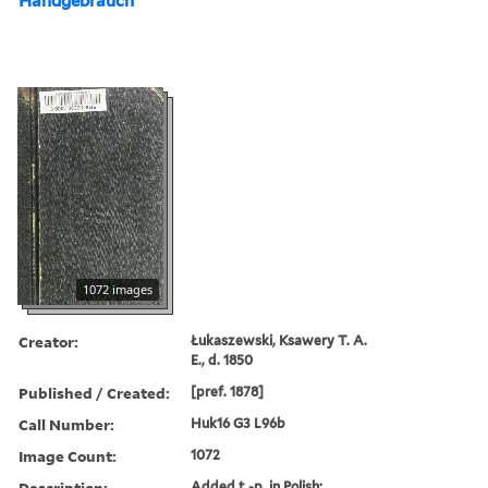
Handgebrauch
1072 images
Creator:
Łukaszewski, Ksawery T. A.
E., d. 1850
Published / Created:
[pref. 1878]
Call Number:
Huk16 G3 L96b
Image Count:
1072
Description:
Added t.-p. in Polish: