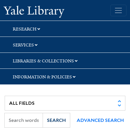
Skip
Skip
Skip
Yale University Library
to
to
to
search
main
first
content
result
RESEARCH
SERVICES
LIBRARIES & COLLECTIONS
INFORMATION & POLICIES
SEARCH
ADVANCED SEARCH