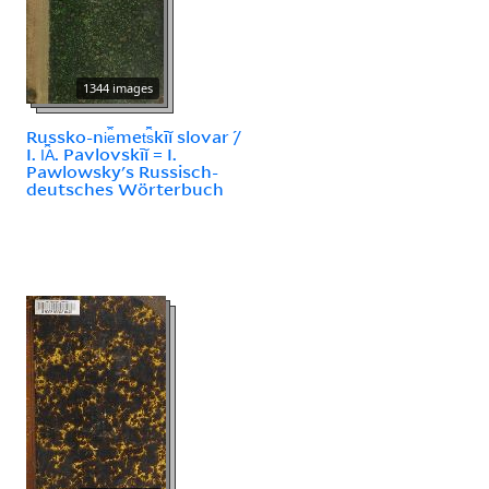
1344 images
Russko-ni︠e︡met︠s︡kīĭ slovar ́/
I. I︠A︡. Pavlovskīĭ = I.
Pawlowsky's Russisch-
deutsches Wörterbuch