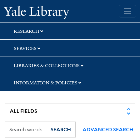
Skip
Skip
Skip
Yale University Library
to
to
to
search
main
first
content
result
RESEARCH
SERVICES
LIBRARIES & COLLECTIONS
INFORMATION & POLICIES
SEARCH
ADVANCED SEARCH