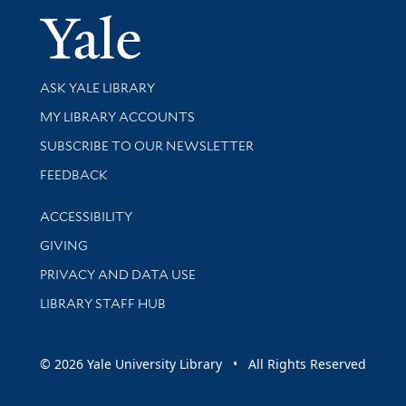
Yale Univer
Library Services
ASK YALE LIBRARY
Get research help and support
MY LIBRARY ACCOUNTS
SUBSCRIBE TO OUR NEWSLETTER
Stay updated with library news and events
FEEDBACK
Library Information
ACCESSIBILITY
GIVING
PRIVACY AND DATA USE
LIBRARY STAFF HUB
© 2026 Yale University Library • All Rights Reserved