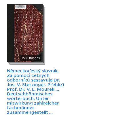
1556 images
Nĕmeckoc̆eský slovnik.
Za pomoci c̆etných
odborníků sestavuje Dr.
Jos. V. Sterzinger. Pr̆ehlíz̆í
Prof. Dr. V. E. Mourek ...
Deutschböhmisches
wörterbuch. Unter
mitwirkung zahlreicher
fachmänner
zusammengestellt ...