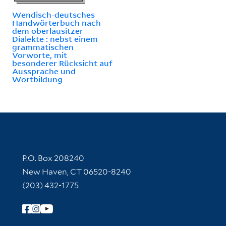
Wendisch-deutsches
Handwörterbuch nach
dem oberlausitzer
Dialekte : nebst einem
grammatischen
Vorworte, mit
besonderer Rücksicht auf
Aussprache und
Wortbildung
Contact Information
P.O. Box 208240
New Haven, CT 06520-8240
(203) 432-1775
Follow Yale Library