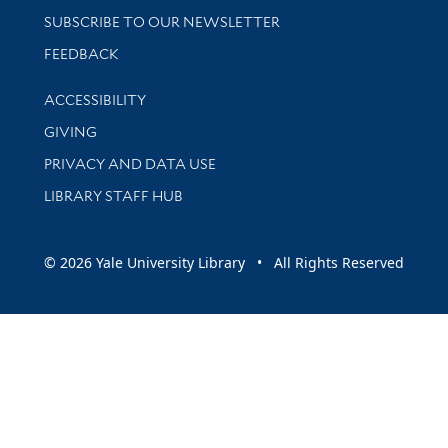
SUBSCRIBE TO OUR NEWSLETTER
Stay updated with library news and events
FEEDBACK
Library Information
ACCESSIBILITY
GIVING
PRIVACY AND DATA USE
LIBRARY STAFF HUB
© 2026 Yale University Library • All Rights Reserved