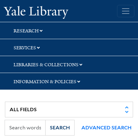
Skip
Skip
Skip
Yale University Library
to
to
to
search
main
first
content
result
RESEARCH
SERVICES
LIBRARIES & COLLECTIONS
INFORMATION & POLICIES
SEARCH
ADVANCED SEARCH