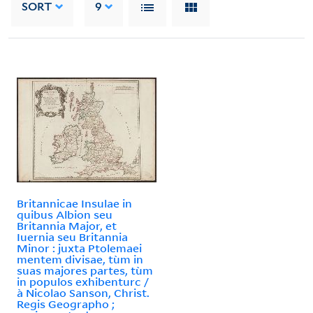
SORT
9
Britannicae Insulae in
quibus Albion seu
Britannia Major, et
Iuernia seu Britannia
Minor : juxta Ptolemaei
mentem divisae, tùm in
suas majores partes, tùm
in populos exhibenturc /
à Nicolao Sanson, Christ.
Regis Geographo ;