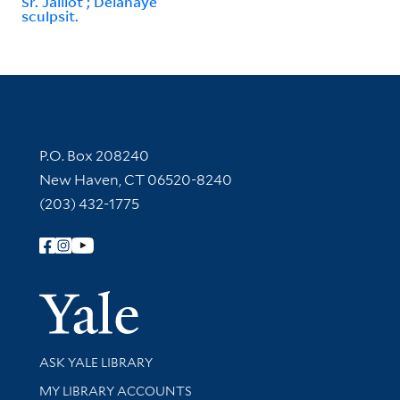
Sr. Jaillot ; Delahaye
sculpsit.
Contact Information
P.O. Box 208240
New Haven, CT 06520-8240
(203) 432-1775
Follow Yale Library
Yale Univer
Library Services
ASK YALE LIBRARY
Get research help and support
MY LIBRARY ACCOUNTS