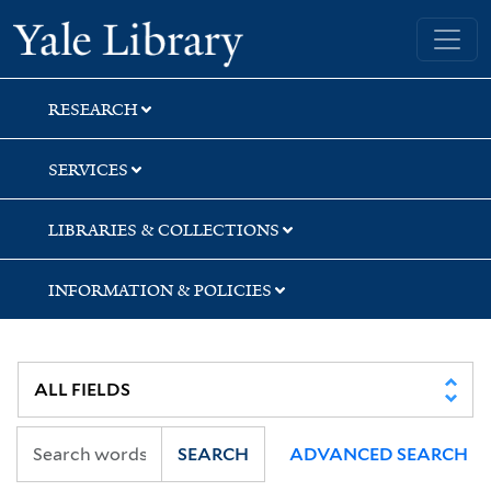
Skip
Skip
Skip
Yale University Library
to
to
to
search
main
first
content
result
RESEARCH
SERVICES
LIBRARIES & COLLECTIONS
INFORMATION & POLICIES
SEARCH
ADVANCED SEARCH